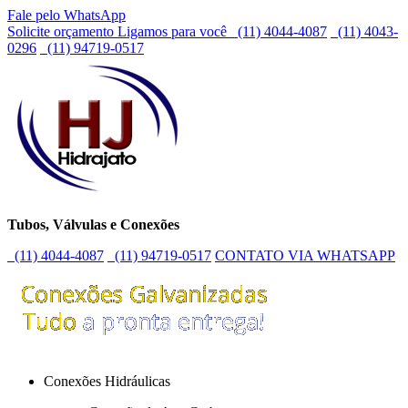
Fale pelo WhatsApp
Solicite orçamento
Ligamos para você
(11) 4044-4087
(11) 4043-
0296
(11) 94719-0517
Tubos, Válvulas e Conexões
(11) 4044-4087
(11) 94719-0517
CONTATO VIA WHATSAPP
Conexões Hidráulicas