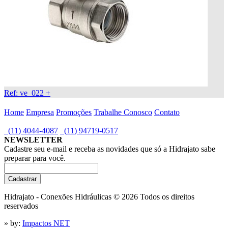
Ref: ve_022
+
Home
Empresa
Promoções
Trabalhe Conosco
Contato
(11) 4044-4087
(11) 94719-0517
NEWSLETTER
Cadastre seu e-mail e receba as novidades que só a Hidrajato sabe
preparar para você.
Hidrajato - Conexões Hidráulicas © 2026
Todos os direitos
reservados
» by:
Impactos NET