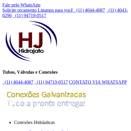
Fale pelo WhatsApp
Solicite orçamento
Ligamos para você
(11) 4044-4087
(11) 4043-
0296
(11) 94719-0517
Tubos, Válvulas e Conexões
(11) 4044-4087
(11) 94719-0517
CONTATO VIA WHATSAPP
Conexões Hidráulicas