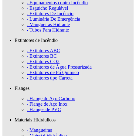
- Equipamentos contra Incêndio
- Esguicho Regulável
- Extintores De Incêncio
- Luminária De Emergência
- Mangueiras Hidrante
- Tubos Para Hidrante
Extintores de Incêndio
- Extintores ABC
- Extintores BC
- Extintores CO2
- Extintores de Água Pressurizada
- Extintores de Pó Quimico
- Extintores tipo Carreta
Flanges
- Flange de Aço Carbono
- Flange de Aço Inox
- Flanges de PVC
Materiais Hidráulicos
- Mangueiras
- Material Hidráulico