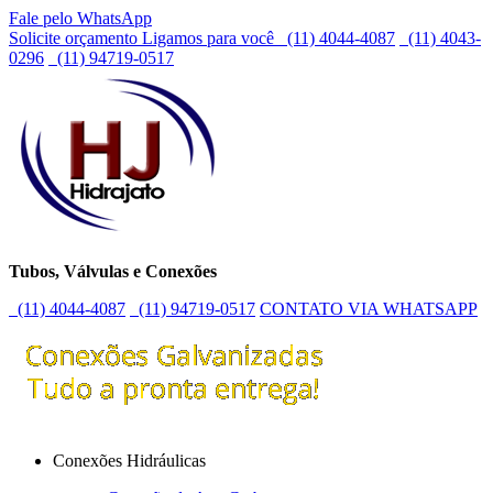
Fale pelo WhatsApp
Solicite orçamento
Ligamos para você
(11) 4044-4087
(11) 4043-
0296
(11) 94719-0517
Tubos, Válvulas e Conexões
(11) 4044-4087
(11) 94719-0517
CONTATO VIA WHATSAPP
Conexões Hidráulicas