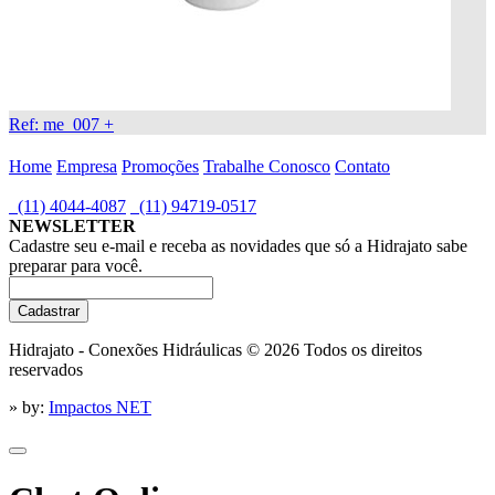
Ref: me_007
+
Home
Empresa
Promoções
Trabalhe Conosco
Contato
(11) 4044-4087
(11) 94719-0517
NEWSLETTER
Cadastre seu e-mail e receba as novidades que só a Hidrajato sabe
preparar para você.
Hidrajato - Conexões Hidráulicas © 2026
Todos os direitos
reservados
» by:
Impactos NET