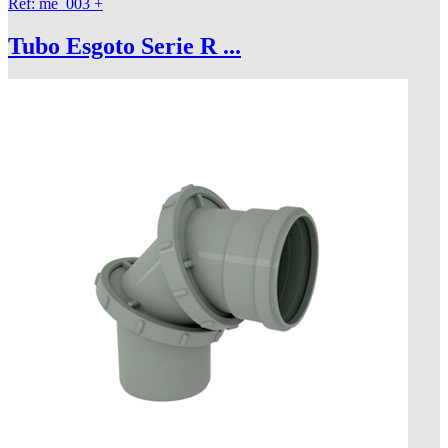
Ref: me_003
+
Tubo Esgoto Serie R ...