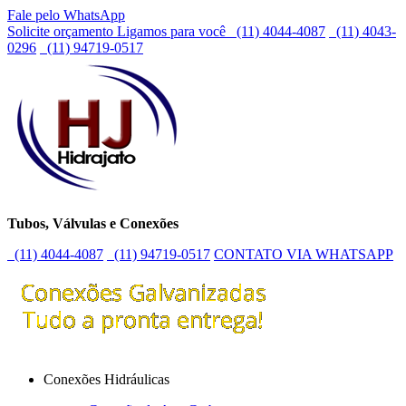
Fale pelo WhatsApp
Solicite orçamento
Ligamos para você
(11) 4044-4087
(11) 4043-
0296
(11) 94719-0517
Tubos, Válvulas e Conexões
(11) 4044-4087
(11) 94719-0517
CONTATO VIA WHATSAPP
Conexões Hidráulicas