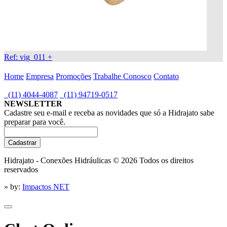
Ref: vig_011
+
Home
Empresa
Promoções
Trabalhe Conosco
Contato
(11) 4044-4087
(11) 94719-0517
NEWSLETTER
Cadastre seu e-mail e receba as novidades que só a Hidrajato sabe
preparar para você.
Hidrajato - Conexões Hidráulicas © 2026
Todos os direitos
reservados
» by:
Impactos NET