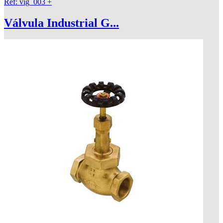
Ref: vig_003
+
Válvula Industrial G...