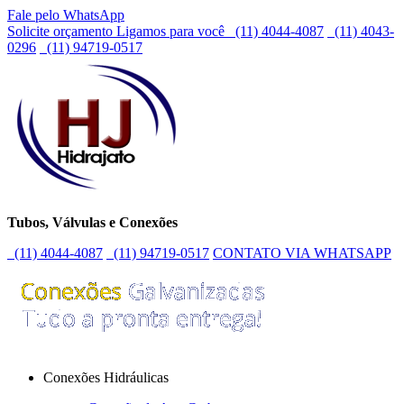
Fale pelo WhatsApp
Solicite orçamento
Ligamos para você
(11) 4044-4087
(11) 4043-
0296
(11) 94719-0517
Tubos, Válvulas e Conexões
(11) 4044-4087
(11) 94719-0517
CONTATO VIA WHATSAPP
Conexões Hidráulicas